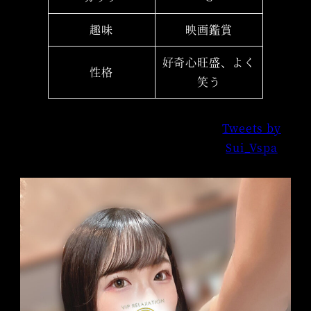
趣味
映画鑑賞
好奇心旺盛、よく
性格
笑う
Tweets by
Sui_Vspa