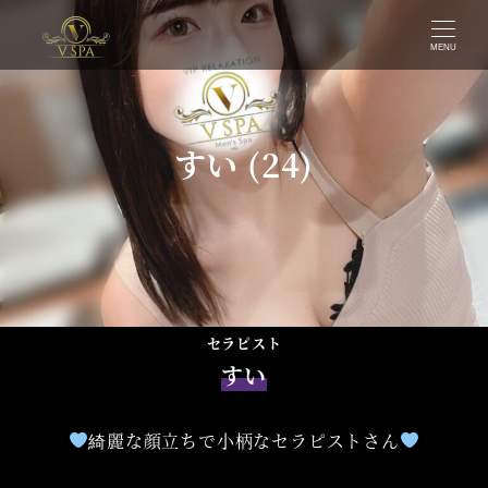
MENU
すい (24)
セラピスト
すい
綺麗な顔立ちで小柄なセラピストさん