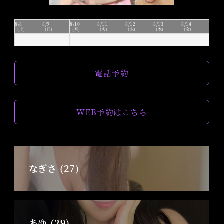
8/8
8/9
8/10
8/11
8/12
8/13
8/14
(土)
(日)
(月)
(火)
(水)
(木)
(金)
-
-
-
-
-
-
-
電話予約
WEB予約はこちら
なぎさ (27)
あゆ (29)