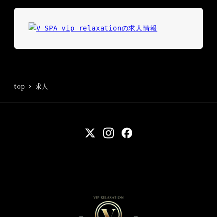
top
求人
twitter
instagram
facebook