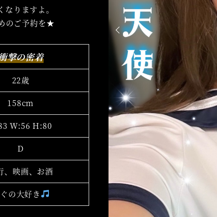
くなりますよ。
めのご予約を★
衝撃の密着
22歳
158cm
83 W:56 H:80
D
行、映画、お酒
騒ぐの大好き