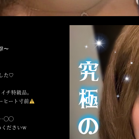
撃〜
の
した♡
カイチ特級品。
ーヒート寸前
…◯◯
めくださいw