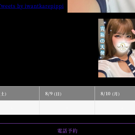
Tweets by iwantkarepippi
8/9
8/10
(土)
(日)
(月)
-
-
-
電話予約